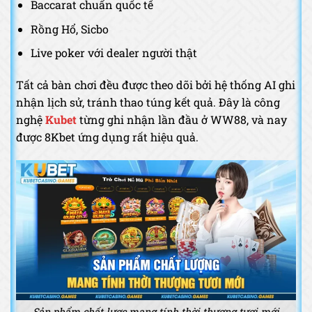
Baccarat chuẩn quốc tế
Rồng Hổ, Sicbo
Live poker với dealer người thật
Tất cả bàn chơi đều được theo dõi bởi hệ thống AI ghi
nhận lịch sử, tránh thao túng kết quả. Đây là công
nghệ
Kubet
từng ghi nhận lần đầu ở WW88, và nay
được 8Kbet ứng dụng rất hiệu quả.
Sản phẩm chất lược mang tính thời thượng tươi mới