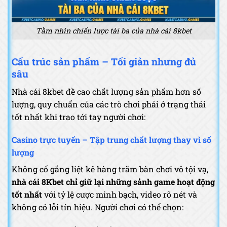
Tầm nhìn chiến lược tài ba của nhà cái 8kbet
Cấu trúc sản phẩm – Tối giản nhưng đủ
sâu
Nhà cái 8kbet đề cao chất lượng sản phẩm hơn số
lượng, quy chuẩn của các trò chơi phải ở trạng thái
tốt nhất khi trao tới tay người chơi:
Casino trực tuyến – Tập trung chất lượng thay vì số
lượng
Không cố gắng liệt kê hàng trăm bàn chơi vô tội vạ,
nhà cái
8Kbet chỉ giữ lại những sảnh game hoạt động
tốt nhất
với tỷ lệ cược minh bạch, video rõ nét và
không có lỗi tín hiệu. Người chơi có thể chọn: