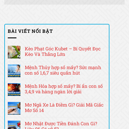
BÀI VIẾT NỔI BẬT
Kèo Phạt Góc Kubet – Bí Quyết Đọc
Kèo Và Thắng Lớn
Mệnh Thủy hợp số mấy? Sức mạnh
con số 1,6,7 siêu quấn hút
Mệnh Hỏa hợp số mấy? Bí ẩn con số
3,4,9 và hàng ngàn lời giải
Mơ Ngã Xe Là Điềm Gì? Giải Mã Giấc
Mơ Số 14
Mơ Nhặt Được Tiền Đánh Con Gì?
Liệu 96 Có về 53