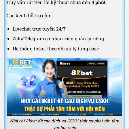
truy vấn rút tiền lỗi kỹ thuật chưa đến
4 phút
.
Các kênh hỗ trợ gồm:
Livechat trực tuyến 24/7
Zalo/Telegram có nhân viên quản lý riêng
Hệ thống ticket theo dõi xử lý từng case
Nhà cái 8kbet đề cao dịch vụ CSKH thật sự phải tận tâm
với hội viên