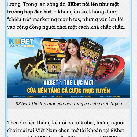
lượng. Trong làn sóng đó,
8Kbet nổi lên như một
trường hợp đặc biệt
– không ồn ào, không dùng
“chiêu trò” marketing mạnh tay, nhưng vẫn len lỏi
vào cộng đồng người chơi một cách khá chắc chắn.
8Kbet 1 thế lực mới của nền tảng cá cược trực tuyến
Theo dữ liệu thống kê nội bộ từ Kubet, lượng người
chơi mới tại Việt Nam chọn mở tài khoản tại 8Kbet