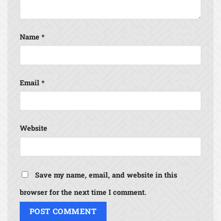
Name
*
Email
*
Website
Save my name, email, and website in this
browser for the next time I comment.