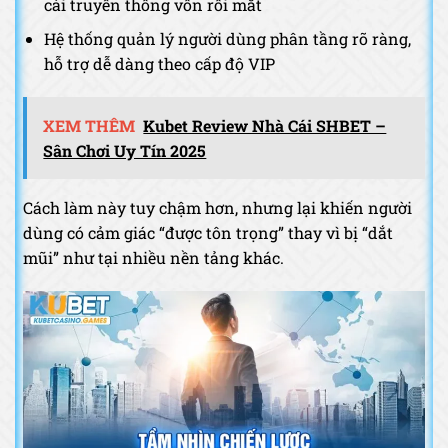
cái truyền thống vốn rối mắt
Hệ thống quản lý người dùng phân tầng rõ ràng,
hỗ trợ dễ dàng theo cấp độ VIP
XEM THÊM
Kubet Review Nhà Cái SHBET –
Sân Chơi Uy Tín 2025
Cách làm này tuy chậm hơn, nhưng lại khiến người
dùng có cảm giác “được tôn trọng” thay vì bị “dắt
mũi” như tại nhiều nền tảng khác.