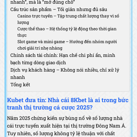
nhanh”, mà là “mở đúng chỗ”
Cấu trúc sản phẩm – Tối giản nhưng đủ sâu
Casino trực tuyến – Tập trung chất lượng thay vì số
lượng
Cược thể thao – Hệ thống tỷ lệ động theo thời gian
thực
Slot game và mini game – Hướng đến nhóm người
chơi giải trí nhẹ nhàng
Chính sách tài chính: Hạn chế chi phí ẩn, minh
bạch từng dòng giao dịch
Dịch vụ khách hàng – Không nói nhiều, chỉ xử lý
nhanh
Tổng kết
Kubet đưa tin: Nhà cái 8Kbet là ai trong bức
tranh thị trường cá cược 2025?
Năm 2025 chứng kiến sự bùng nổ về số lượng nhà
cái trực tuyến xuất hiện tại thị trường Đông Nam Á.
Tuy nhiên, số lượng không tỷ lệ thuận với chất