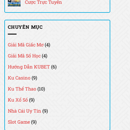
Cược Trực Tuyến
CHUYÊN MỤC
Giải Mã Giấc Mơ
(4)
Giải Mã Số Học
(4)
Hướng Dẫn KUBET
(6)
Ku Casino
(9)
Ku Thể Thao
(10)
Ku Xổ Số
(9)
Nhà Cái Uy Tín
(9)
Slot Game
(9)