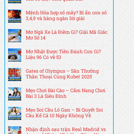
Mệnh Hỏa hợp số mấy? Bí ẩn con số
3,4,9 và hàng ngàn lời giải
Mơ Ngã Xe Là Điềm Gì? Giải Mã Giấc
Mơ Số 14
Mơ Nhặt Được Tiền Đánh Con Gì?
Liệu 96 Có về 53
Gates of Olympus – Săn Thưởng
Thần Thoại Cùng Kubet 2025
Mẹo Chơi Bài Cào – Cẩm Nang Chơi
Bài 3 Lá Siêu Đỉnh
Mẹo Soi Cầu Lô Gan – Bí Quyết Soi
Cầu Kể Cả 10 Ngày Không Về
Nhận định sau trận Real Madrid vs