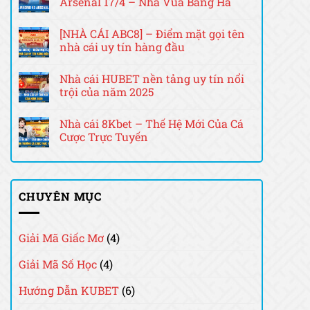
Arsenal 17/4 – Nhà Vua Băng Hà
[NHÀ CÁI ABC8] – Điểm mặt gọi tên
nhà cái uy tín hàng đầu
Nhà cái HUBET nền tảng uy tín nổi
trội của năm 2025
Nhà cái 8Kbet – Thế Hệ Mới Của Cá
Cược Trực Tuyến
CHUYÊN MỤC
Giải Mã Giấc Mơ
(4)
Giải Mã Số Học
(4)
Hướng Dẫn KUBET
(6)