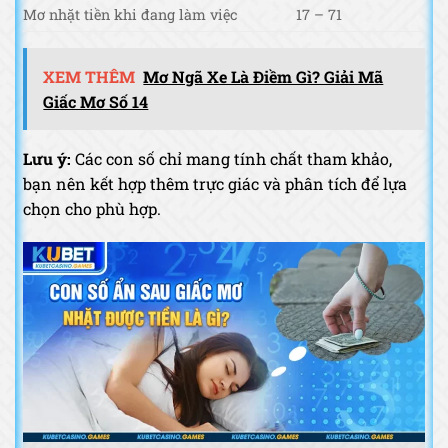
Mơ nhặt tiền khi đang làm việc
17 – 71
XEM THÊM
Mơ Ngã Xe Là Điềm Gì? Giải Mã
Giấc Mơ Số 14
Lưu ý:
Các con số chỉ mang tính chất tham khảo,
bạn nên kết hợp thêm trực giác và phân tích để lựa
chọn cho phù hợp.