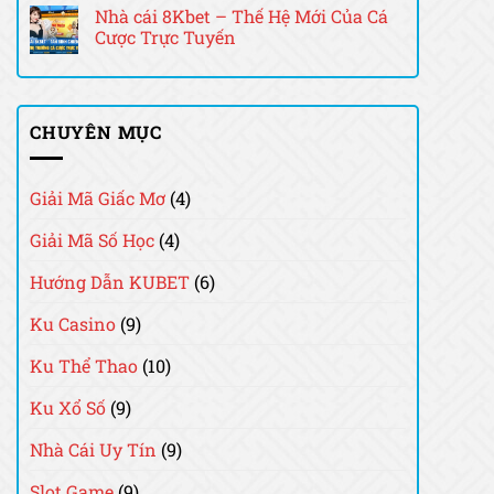
Nhà cái 8Kbet – Thế Hệ Mới Của Cá
Cược Trực Tuyến
CHUYÊN MỤC
Giải Mã Giấc Mơ
(4)
Giải Mã Số Học
(4)
Hướng Dẫn KUBET
(6)
Ku Casino
(9)
Ku Thể Thao
(10)
Ku Xổ Số
(9)
Nhà Cái Uy Tín
(9)
Slot Game
(9)