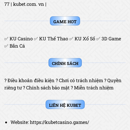
77 | kubet.com. vn |
GAME HOT
✅ KU Casino ✅ KU Thể Thao ✅ KU Xổ Số ✅ 3D Game
✅ Bắn Cá
CHÍNH SÁCH
?
Điều khoản điều kiện
?
Chơi có trách nhiệm
?
Quyền
riêng tư
?
Chính sách bảo mật
?
Miễn trách nhiệm
LIÊN HỆ KUBET
Website:
https://kubetcasino.games/