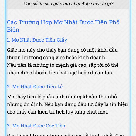
Con số ẩn sau giấc mơ nhặt được tiền là gì?
Các Trường Hợp Mơ Nhặt Được Tiền Phổ
Biến
1. Mơ Nhặt Được Tiền Giấy
Giấc mơ này cho thấy bạn đang có một khởi đầu
thuận lợi trong công việc hoặc kinh doanh.
Nếu tiền là những tờ mệnh giá cao, sắp tới có thể
nhận được khoản tiền bất ngờ hoặc dự án lớn.
2. Mơ Nhặt Được Tiền Lẻ
Mơ thấy tiền lẻ phản ánh những khoản thu nhỏ
nhưng ổn định. Nếu bạn đang đầu tư, đây là tín hiệu
cho thấy cần kiên trì tích lũy từng chút một.
3. Mơ Nhặt Được Cọc Tiền
Đây là một trong những giấc mơ tốt lành nhất. Cọc