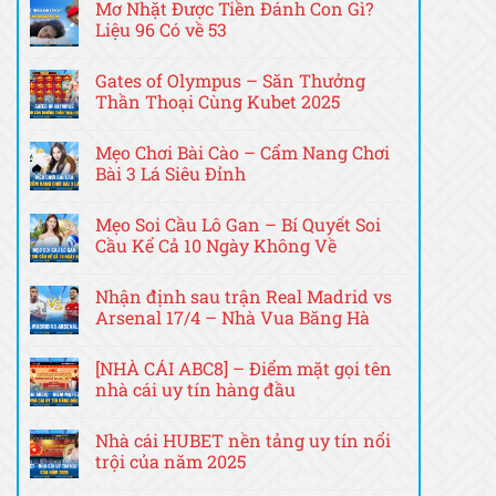
Mơ Nhặt Được Tiền Đánh Con Gì?
Liệu 96 Có về 53
Gates of Olympus – Săn Thưởng
Thần Thoại Cùng Kubet 2025
Mẹo Chơi Bài Cào – Cẩm Nang Chơi
Bài 3 Lá Siêu Đỉnh
Mẹo Soi Cầu Lô Gan – Bí Quyết Soi
Cầu Kể Cả 10 Ngày Không Về
Nhận định sau trận Real Madrid vs
Arsenal 17/4 – Nhà Vua Băng Hà
[NHÀ CÁI ABC8] – Điểm mặt gọi tên
nhà cái uy tín hàng đầu
Nhà cái HUBET nền tảng uy tín nổi
trội của năm 2025