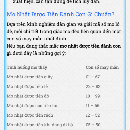
xuất hiện, cần tận dụng để tích lũy dần.
Mơ Nhặt Được Tiền Đánh Con Gì Chuẩn?
Dựa trên kinh nghiệm dân gian và giải mã sổ mơ lô
đề, mỗi chi tiết trong giấc mơ đều liên quan đến một
con số may mắn nhất định.
Nếu bạn đang thắc mắc
mơ nhặt được tiền đánh con
gì
, dưới đây là những gợi ý:
Tình huống mơ thấy
Con số may mắn
Mơ nhặt được tiền giấy
01 – 67
Mơ nhặt được tiền lẻ
22 – 82
Mơ nhặt được tiền đô
10 – 99
Mơ nhặt được cọc tiền lớn
11 – 66
Mơ nhặt được tiền rách
12 – 52
Mơ nhặt được tiền khi đang đi bộ
05 – 50