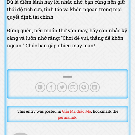
Dù là điềm lành hay lời nhắc nhở, bạn cũng nên giữ
thái độ tích cực, tỉnh táo và khôn ngoan trong mọi
quyết định tài chính.
Đừng quên, nếu muốn thử vận may, hãy cân nhắc kỹ
càng và luôn nhớ rằng: “Chơi để vui, thắng để khôn
ngoan.” Chúc bạn gặp nhiều may mắn!
This entry was posted in
Giải Mã Giấc Mơ
. Bookmark the
permalink
.