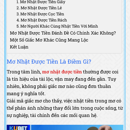
1. Mơ Nhặt Được Tiền Giấy
2. Mơ Nhặt Được Tiền Lẻ
3. Mơ Nhặt Được Cọc Tiền
4. Mơ Nhặt Được Tiền Rách
5. Mơ Người Khác Cùng Nhặt Tiền Với Mình
Mơ Nhặt Được Tiền Đánh Đề Có Chính Xác Không?
Một Số Giấc Mơ Khác Cũng Mang Lộc
Kết Luận
Mơ Nhặt Được Tiền Là Điềm Gì?
Trong tâm linh,
mơ nhặt được tiền
thường được coi
là tín hiệu của tài lộc, vận may đang đến gần. Tuy
nhiên, không phải giấc mơ nào cũng đơn thuần
mang ý nghĩa tốt.
Giải mã giấc mơ cho thấy, việc nhặt tiền trong mơ có
thể phản ánh những thay đổi lớn trong cuộc sống, từ
sự nghiệp, tài chính đến các mối quan hệ.