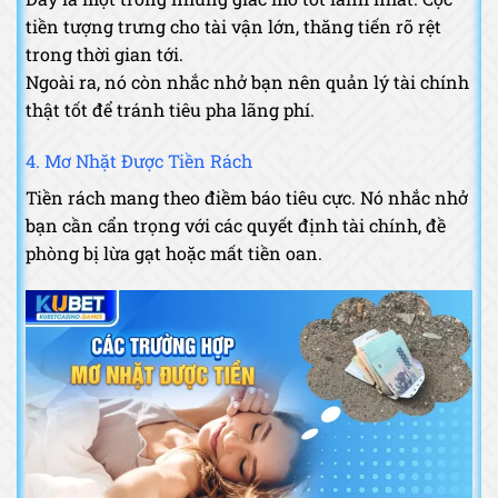
tiền tượng trưng cho tài vận lớn, thăng tiến rõ rệt
trong thời gian tới.
Ngoài ra, nó còn nhắc nhở bạn nên quản lý tài chính
thật tốt để tránh tiêu pha lãng phí.
4. Mơ Nhặt Được Tiền Rách
Tiền rách mang theo điềm báo tiêu cực. Nó nhắc nhở
bạn cần cẩn trọng với các quyết định tài chính, đề
phòng bị lừa gạt hoặc mất tiền oan.