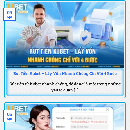
05
Apr
Rút Tiền Kubet – Lấy Vốn Nhanh Chóng Chỉ Với 4 Bước
Rút tiền từ Kubet nhanh chóng, dễ dàng là một trong những
yếu tố quan [...]
05
Apr