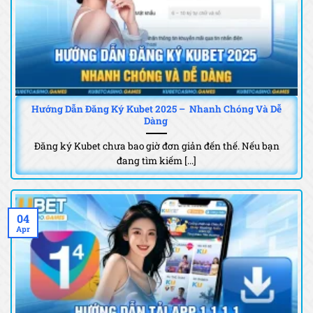
Hướng Dẫn Đăng Ký Kubet 2025 – Nhanh Chóng Và Dễ
Dàng
Đăng ký Kubet chưa bao giờ đơn giản đến thế. Nếu bạn
đang tìm kiếm [...]
04
Apr