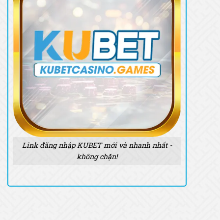
Link đăng nhập KUBET mới và nhanh nhất -
không chặn!