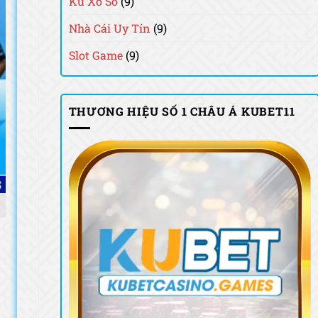
Ku Xổ Số
(9)
Nhà Cái Uy Tín
(9)
Slot Game
(9)
THƯƠNG HIỆU SỐ 1 CHÂU Á KUBET11
.