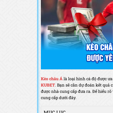
Kèo châu Á
là loại hình cá độ được ư
KUBET
. Bạn sẽ cần dự đoán kết quả c
được nhà cung cấp đưa ra. Để hiểu rõ 
cung cấp dưới đây.
MỤC LỤC