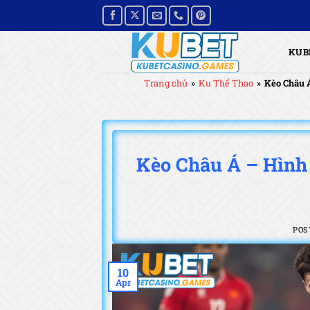
Skip
to
content
KUB
Trang chủ
»
Ku Thể Thao
»
Kèo Châu 
Kèo Châu Á – Hình
POS
10
Apr