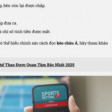
p, bên còn lại được chấp.
p đưa ra.
 chỉ số tính tiền được mất.
 có thể hiểu chính xác cách đọc
kèo châu Á
, hãy tham khảo
hể Thao Được Quan Tâm Bậc Nhất 2025