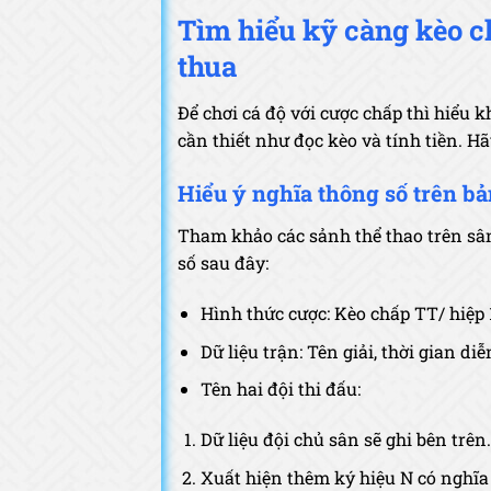
Tìm hiểu kỹ càng kèo c
thua
Để chơi cá độ với cược chấp thì hiểu 
cần thiết như đọc kèo và tính tiền. 
Hiểu ý nghĩa thông số trên b
Tham khảo các sảnh thể thao trên sâ
số sau đây:
Hình thức cược: Kèo chấp TT/ hiệp 
Dữ liệu trận: Tên giải, thời gian diễ
Tên hai đội thi đấu:
Dữ liệu đội chủ sân sẽ ghi bên trên
Xuất hiện thêm ký hiệu N có nghĩa 