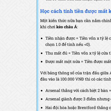
Học cách tính tiền được mất 
Một kiến thức nữa bạn cần nắm chính 
khi chơi
kèo châu Á
:
Tiền nhận được = Tiền vốn x tỷ lệ c
chọn 1.0 để tính nếu <0).
Thu mất đủ = Tiền vốn x tỷ lệ cửa th
Được mất một nửa = Tiền được mất
Với bảng thông số của trận đấu giữa 
đầu vào là 100.000 VNĐ thì có các tì
Arsenal thắng với cách biệt 2 bàn 
Arsenal giành được 3 điểm nhưng cá
Hai đội hòa hoặc Brentford thắng cu