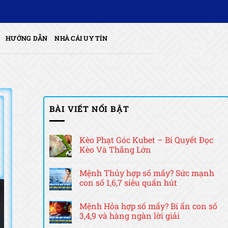
HƯỚNG DẪN
NHÀ CÁI UY TÍN
BÀI VIẾT NỔI BẬT
Kèo Phạt Góc Kubet – Bí Quyết Đọc
Kèo Và Thắng Lớn
Mệnh Thủy hợp số mấy? Sức mạnh
con số 1,6,7 siêu quấn hút
Mệnh Hỏa hợp số mấy? Bí ẩn con số
3,4,9 và hàng ngàn lời giải