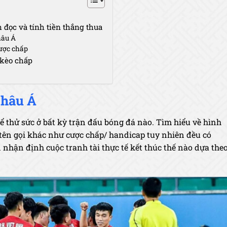
 đọc và tính tiền thắng thua
hâu Á
cược chấp
 kèo chấp
châu Á
hể thử sức ở bất kỳ trận đấu bóng đá nào. Tìm hiểu về hình
ố tên gọi khác như cược chấp/ handicap tuy nhiên đều có
 nhận định cuộc tranh tài thực tế kết thúc thế nào dựa the