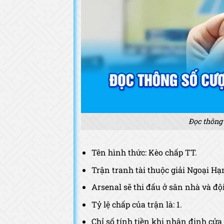
Đọc thông 
Tên hình thức: Kèo chấp TT.
Trận tranh tài thuộc giải Ngoại Hạ
Arsenal sẽ thi đấu ở sân nhà và độ
Tỷ lệ chấp của trận là: 1.
Chỉ số tính tiền khi nhận định cửa 