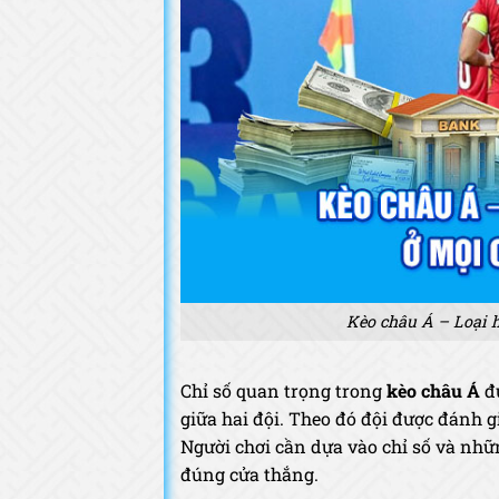
Kèo châu Á – Loại h
Chỉ số quan trọng trong
kèo châu Á
đư
giữa hai đội. Theo đó đội được đánh 
Người chơi cần dựa vào chỉ số và nhữn
đúng cửa thắng.